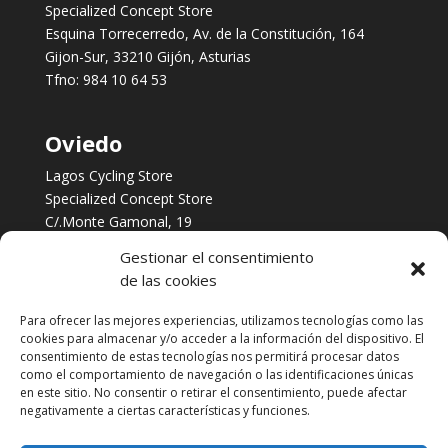
Specialized Concept Store
Esquina Torrecerredo, Av. de la Constitución, 164
Gijon-Sur, 33210 Gijón, Asturias
Tfno:
984 10 64 53
Oviedo
Lagos Cycling Store
Specialized Concept Store
C/.Monte Gamonal, 19
Oviedo, Asturias
Gestionar el consentimiento
Tfno:
984 253 422
de las cookies
Para ofrecer las mejores experiencias, utilizamos tecnologías como las
Servicios
cookies para almacenar y/o acceder a la información del dispositivo. El
consentimiento de estas tecnologías nos permitirá procesar datos
Taller multimarca
como el comportamiento de navegación o las identificaciones únicas
Financia tus Compras con Cetelem
en este sitio. No consentir o retirar el consentimiento, puede afectar
Biomecánica
negativamente a ciertas características y funciones.
Contacto