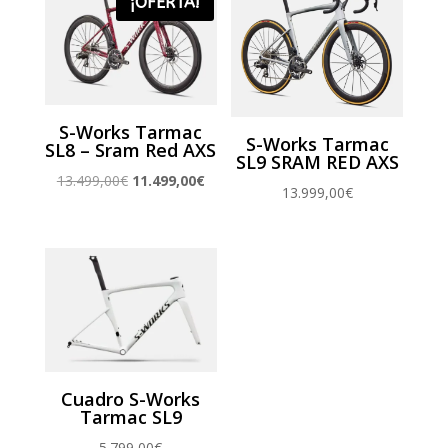
¡OFERTA!
9.000,00€.
7.200,00€.
5.500,00€.
3.100,00€
S-Works Tarmac
S-Works Tarmac
SL8 – Sram Red AXS
SL9 SRAM RED AXS
El
El
13.499,00
€
11.499,00
€
13.999,00
€
precio
precio
original
actual
era:
es:
13.499,00€.
11.499,00€.
Cuadro S-Works
Tarmac SL9
5.799,00
€