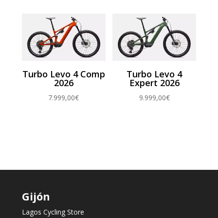
7.000,00€.
5.900,00€
Turbo Levo 4 Comp
Turbo Levo 4
2026
Expert 2026
7.999,00
€
9.999,00
€
Gijón
Lagos Cycling Store