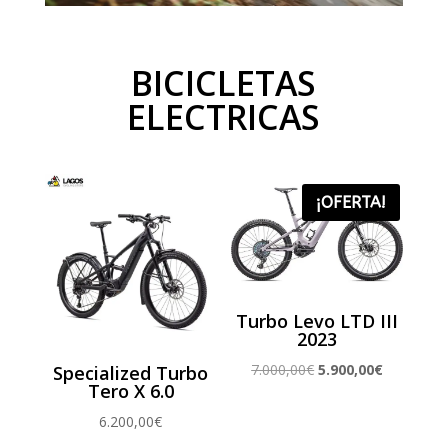
BICICLETAS
ELECTRICAS
¡OFERTA!
Turbo Levo LTD III
2023
El
El
7.000,00
€
5.900,00
€
Specialized Turbo
Tero X 6.0
precio
precio
original
actual
6.200,00
€
era:
es: