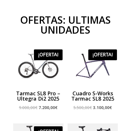
OFERTAS: ULTIMAS
UNIDADES
¡OFERTA!
¡OFERTA!
Tarmac SL8 Pro –
Cuadro S-Works
Ultegra Di2 2025
Tarmac SL8 2025
El
El
El
El
9.000,00
€
7.200,00
€
5.500,00
€
3.100,00
€
precio
precio
precio
precio
original
actual
original
actual
era:
es:
era:
es: