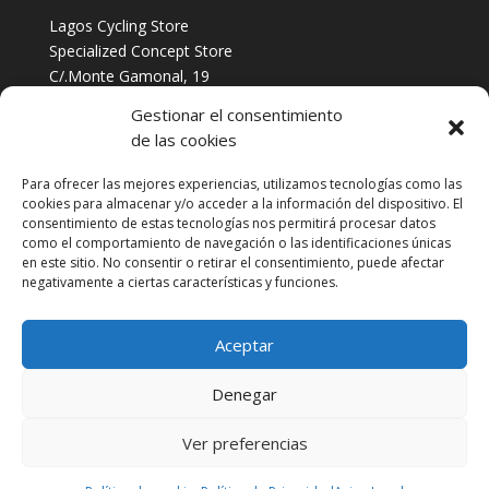
Lagos Cycling Store
Specialized Concept Store
C/.Monte Gamonal, 19
Oviedo, Asturias
Gestionar el consentimiento
Tfno:
984 253 422
de las cookies
Para ofrecer las mejores experiencias, utilizamos tecnologías como las
Servicios
cookies para almacenar y/o acceder a la información del dispositivo. El
consentimiento de estas tecnologías nos permitirá procesar datos
Taller multimarca
como el comportamiento de navegación o las identificaciones únicas
Financia tus Compras con Cetelem
en este sitio. No consentir o retirar el consentimiento, puede afectar
Biomecánica
negativamente a ciertas características y funciones.
Contacto
Aceptar
Denegar
© Lagos Cycling Store SL |
Aviso Legal
-
Política de
Ver preferencias
Privacidad
-
Política de Cookies
-
Condiciones de