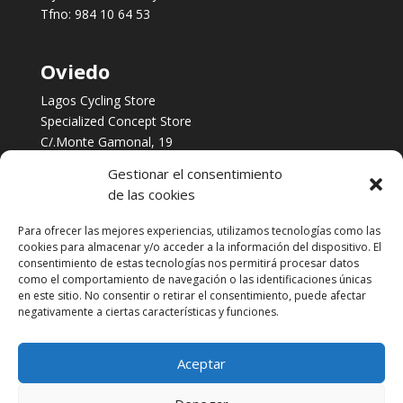
Tfno:
984 10 64 53
Oviedo
Lagos Cycling Store
Specialized Concept Store
C/.Monte Gamonal, 19
Oviedo, Asturias
Gestionar el consentimiento
Tfno:
984 253 422
de las cookies
Para ofrecer las mejores experiencias, utilizamos tecnologías como las
Servicios
cookies para almacenar y/o acceder a la información del dispositivo. El
consentimiento de estas tecnologías nos permitirá procesar datos
Taller multimarca
como el comportamiento de navegación o las identificaciones únicas
Financia tus Compras con Cetelem
en este sitio. No consentir o retirar el consentimiento, puede afectar
Biomecánica
negativamente a ciertas características y funciones.
Contacto
Aceptar