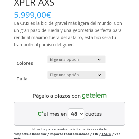
XPLR AXS
5.999,00
€
La Crux es la bici de gravel más ligera del mundo. Con
un gran paso de rueda y una geometría perfecta para
rendir al máximo fuera del asfalto, esta bici será tu
trampolín al paraíso del gravel.
Colores
Talla
Págalo a plazos con
€*
al mes en
cuotas
No se ha podido mostrar la información solicitada
*Importe a financiar
/
Importe total adeudado
/
TIN
/
TAE
%
/
Ver
más