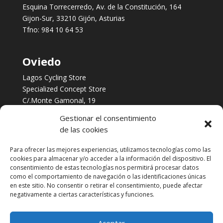
Esquina Torrecerredo, Av. de la Constitución, 164
Gijon-Sur, 33210 Gijón, Asturias
Tfno:
984 10 64 53
Oviedo
Lagos Cycling Store
Specialized Concept Store
C/.Monte Gamonal, 19
Oviedo, Asturias
Gestionar el consentimiento
Tfno:
984 253 422
de las cookies
Para ofrecer las mejores experiencias, utilizamos tecnologías como las
Servicios
cookies para almacenar y/o acceder a la información del dispositivo. El
consentimiento de estas tecnologías nos permitirá procesar datos
Taller multimarca
como el comportamiento de navegación o las identificaciones únicas
Financia tus Compras con Cetelem
en este sitio. No consentir o retirar el consentimiento, puede afectar
Biomecánica
negativamente a ciertas características y funciones.
Contacto
Aceptar