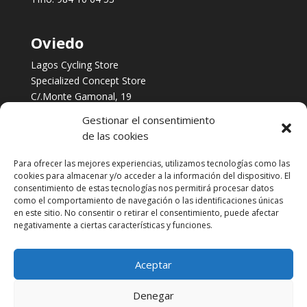
Oviedo
Lagos Cycling Store
Specialized Concept Store
C/.Monte Gamonal, 19
Oviedo, Asturias
Gestionar el consentimiento
Tfno:
984 253 422
de las cookies
Para ofrecer las mejores experiencias, utilizamos tecnologías como las
Servicios
cookies para almacenar y/o acceder a la información del dispositivo. El
consentimiento de estas tecnologías nos permitirá procesar datos
Taller multimarca
como el comportamiento de navegación o las identificaciones únicas
Financia tus Compras con Cetelem
en este sitio. No consentir o retirar el consentimiento, puede afectar
Biomecánica
negativamente a ciertas características y funciones.
Contacto
Aceptar
Denegar