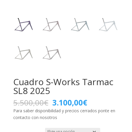
Cuadro S-Works Tarmac
SL8 2025
El
El
5.500,00
€
3.100,00
€
precio
precio
Para saber disponibilidad y precios cerrados ponte en
original
actual
contacto con nosotros
era:
es:
5.500,00€.
3.100,00€.