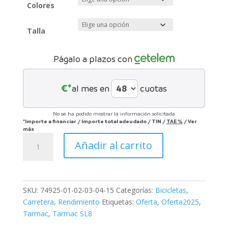
Colores
Talla
Págalo a plazos con
€*
al mes en
cuotas
No se ha podido mostrar la información solicitada
*Importe a financiar
/
Importe total adeudado
/
TIN
/
TAE
%
/
Ver
más
Cuadro
Añadir al carrito
S-
Works
Tarmac
SL8
SKU:
74925-01-02-03-04-15
Categorías:
Bicicletas
,
2025
Carretera
,
Rendimiento
Etiquetas:
Oferta
,
Oferta2025
,
cantidad
Tarmac
,
Tarmac SL8