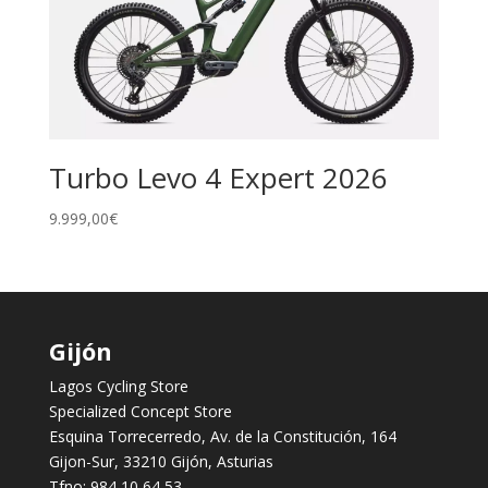
Turbo Levo 4 Expert 2026
9.999,00
€
Gijón
Lagos Cycling Store
Specialized Concept Store
Esquina Torrecerredo, Av. de la Constitución, 164
Gijon-Sur, 33210 Gijón, Asturias
Tfno:
984 10 64 53