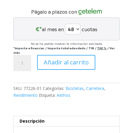
Págalo a plazos con
€*
al mes en
cuotas
No se ha podido mostrar la información solicitada
*Importe a financiar
/
Importe total adeudado
/
TIN
/
TAE
%
/
Ver
más
Kit
Añadir al carrito
Cuadro
S-
Works
Aethos
SKU:
77226-01
Categorías:
Bicicletas
,
Carretera
,
2
Rendimiento
Etiqueta:
Aethos
cantidad
Descripción