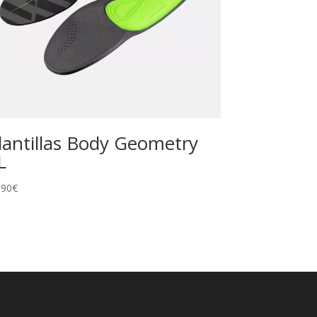
lantillas Body Geometry
L
,90
€