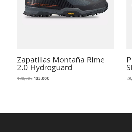
Zapatillas Montaña Rime
P
2.0 Hydroguard
S
El
El
180,00
€
135,00
€
29
precio
precio
original
actual
era:
es:
180,00€.
135,00€.